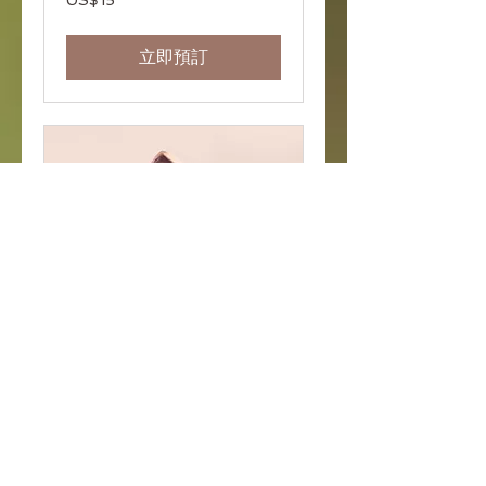
US$15
美
元
立即預訂
Ashtanga Class
正在載入日子......
15
US$15
美
元
立即預訂