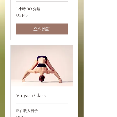
1 小時 30 分鐘
15
US$15
美
元
立即預訂
Vinyasa Class
正在載入日子......
15