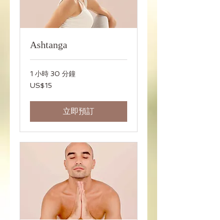
Ashtanga
1 小時 30 分鐘
15
US$15
美
元
立即預訂