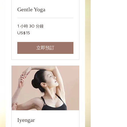
Gentle Yoga
1 小時 30 分鐘
15
US$15
美
元
立即預訂
Iyengar