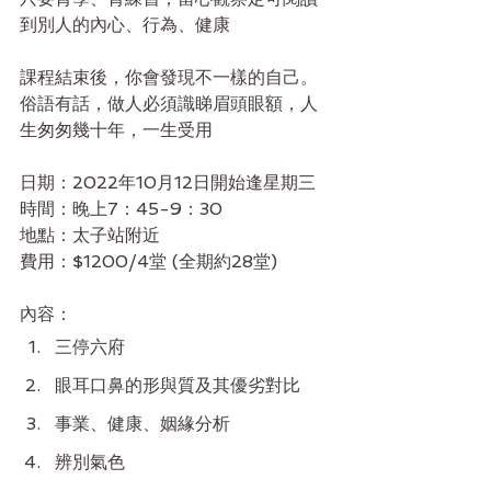
到別人的內心、行為、健康
課程結束後，你會發現不一樣的自己。
俗語有話，做人必須識睇眉頭眼額，人
生匆匆幾十年，一生受用
日期：2022年10月12日開始逢星期三
時間：晚上7：45-9：30
地點：太子站附近
費用：$1200/4堂 (全期約28堂)
內容：
三停六府
眼耳口鼻的形與質及其優劣對比
事業、健康、姻緣分析
辨別氣色